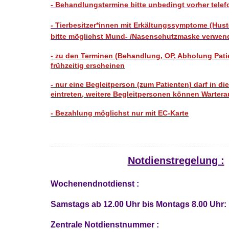
- Behandlungstermine bitte unbedingt vorher telef
- Tierbesitzer*innen mit Erkältungssymptome (Huste
bitte möglichst Mund- /Nasenschutzmaske verwe
- zu den Terminen (Behandlung, OP, Abholung Patie
frühzeitig erscheinen
- nur eine Begleitperson (zum Patienten) darf in 
eintreten, weitere Begleitpersonen können Warter
- Bezahlung möglichst nur mit EC-Karte
Notdienstregelung :
Wochenendnotdienst :
Samstags ab 12.00 Uhr bis Montags 8.00 Uhr:
Zentrale Notdienstnummer :