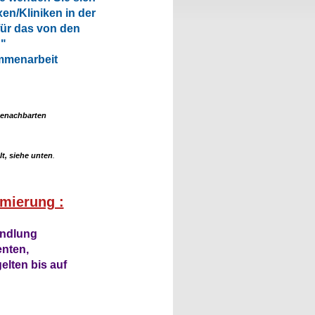
xen/Kliniken in der
für das von den
n"
mmenarbeit
 benachbarten
t, siehe unten
.
imierung :
andlung
enten,
elten bis auf