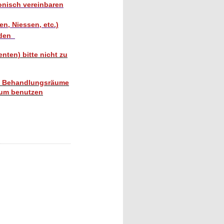
onisch vereinbaren
n, Niessen, etc.)
nden
nten) bitte nicht zu
die Behandlungsräume
aum benutzen