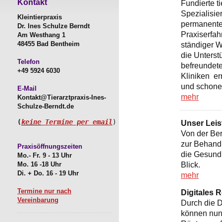
Kontakt
Fundierte t
Spezialisier
Kleintierpraxis
permanente 
Dr. Ines Schulze Berndt
Praxiserfah
Am Westhang 1
48455 Bad Bentheim
ständiger W
die Unterst
Telefon
befreundet
+49 5924 6030
Kliniken er
und schone
E-Mail
mehr
Kontakt@Tierarztpraxis-Ines-
Schulze-Berndt.de
keine
Termine per email
(
Unser Lei
Von der Ber
zur Behand
Praxisöffnungszeiten
die Gesundh
Mo.- Fr. 9 - 13 Uhr
Blick.
Mo. 16 -18 Uhr
Di. + Do. 16 - 19 Uhr
mehr
Termine nur nach
Digitales 
Vereinbarung
Durch die D
können nun