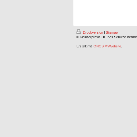
Druckversion
|
Sitemap
© Kleintierpraxis Dr. Ines Schulze Berndt
Erstellt mit
IONOS MyWebsite
.